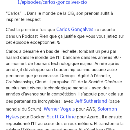
1/episodes/carlos-goncalves-cio
“Carlos” … Dans le monde de la CIB, son prénom suffit à
inspirer le respect.
Carlos Gonçalves
C’est la première fois que
se raconte
dans un Podcast. Rien que ça justifie que vous vous jetiez sur
cet épisode exceptionnel.🪜
Carlos a démarré en bas de l’échelle, tombant un peu par
hasard dans le monde de l’IT bancaire dans les années 90 -
un moment de tournant technologique majeur. Année après
année, il développe son Leadership comme aucune autre
personne que je connaisse. Devops, Agilité à l’échelle,
Crafstmanship, Cloud : il propulse l’IT de la Société Générale
au plus haut niveau technologique mondial - avec des
années d’avance sur la compétitition. Il s’appuie pour cela sur
Jeff Sutherland
des partenariats incroyables : avec
(pape
Werner Vogels
Solomon
mondial du Scrum),
pour AWS,
Hykes
Scott Guthrie
pour Docker,
pour Azure... Il a ensuite
repositionné l’IT au cœur des enjeux métiers. Et transformé la
relation IT-Business en conséquence. Et c’était loin d’être