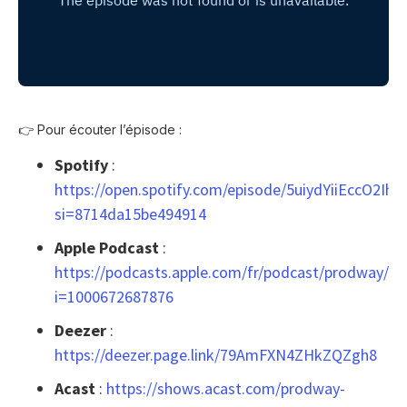
👉 Pour écouter l’épisode :
Spotify
:
https://open.spotify.com/episode/5uiydYiiEccO2IhA
si=8714da15be494914
Apple Podcast
:
https://podcasts.apple.com/fr/podcast/prodway/i
i=1000672687876
Deezer
:
https://deezer.page.link/79AmFXN4ZHkZQZgh8
Acast
:
https://shows.acast.com/prodway-