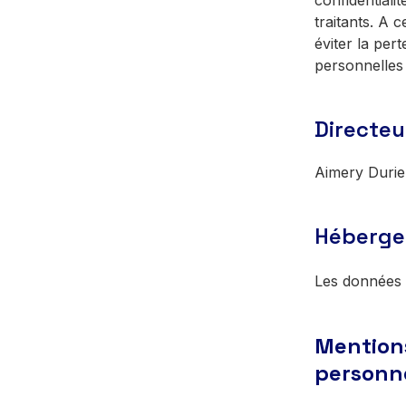
confidentiali
traitants. A 
éviter la pert
personnelles
Directeu
Aimery Duriez
Héberge
Les données 
Mentions
personn