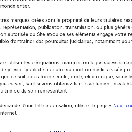
 monde entier.
tres marques citées sont la propriété de leurs titulaires res
 représentation, publication, transmission, ou plus généra
non autorisée du Site et/ou de ses éléments engage votre re
tible d’entraîner des poursuites judiciaires, notamment pou
ez utiliser les désignations, marques ou logos susvisés da
e presse, publicité ou autre support ou média à visée pro
que ce soit, sous forme écrite, orale, électronique, visuell
ue ce soit, sauf si vous obtenez le consentement préalable
ulting ou de son représentant.
Nous co
 demande d’une telle autorisation, utilisez la page «
Internet.