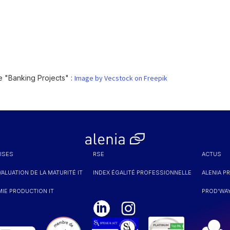
re "Banking Projects" :
Image by Vecstock on Freepik
ISES
RSE
ACTUS
ALUATION DE LA MATURITÉ IT
INDEX ÉGALITÉ PROFESSIONNELLE
ALENIA P
IE PRODUCTION IT
PROD'WAY