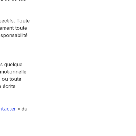
pectifs. Toute
lement toute
sponsabilité
r
ns quelque
motionnelle
e ou toute
 écrite
ntacter
» du