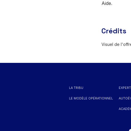
Aide.
Crédits
Visuel de l'off
LA TRIBU
EXPERT
LE MODÈLE OPÉRATIONNEL
AUTOÉV
ACADÉM