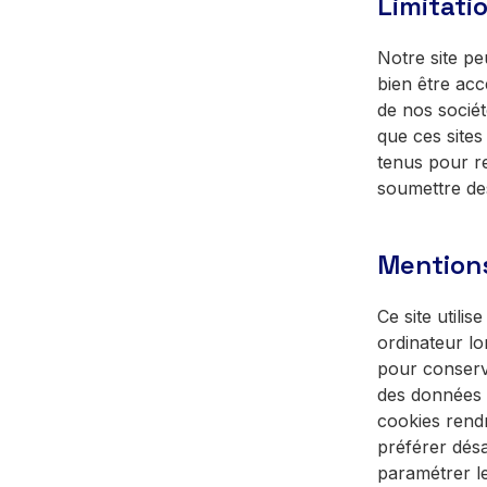
Limitati
Notre site pe
bien être acc
de nos société
que ces sites
tenus pour re
soumettre de
Mentions 
Ce site utilis
ordinateur lo
pour conserve
des données d
cookies rend
préférer désa
paramétrer le