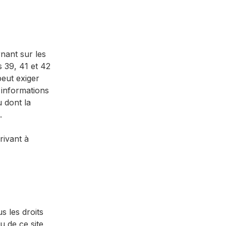
nant sur les
es 39, 41 et 42
 peut exiger
s informations
 dont la
.
rivant à
s les droits
u de ce site