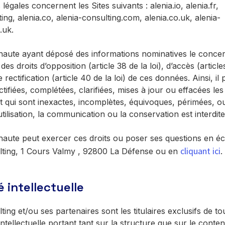
légales concernent les Sites suivants : alenia.io, alenia.fr,
ting, alenia.co, alenia-consulting.com, alenia.co.uk, alenia-
.uk.
naute ayant déposé des informations nominatives le concer
des droits d’opposition (article 38 de la loi), d’accès (articl
de rectification (article 40 de la loi) de ces données. Ainsi, il
ctifiées, complétées, clarifiées, mises à jour ou effacées le
 qui sont inexactes, incomplètes, équivoques, périmées, ou
utilisation, la communication ou la conservation est interdite
aute peut exercer ces droits ou poser ses questions en éc
cliquant ici
lting, 1 Cours Valmy , 92800 La Défense ou en
.
 intellectuelle
ting et/ou ses partenaires sont les titulaires exclusifs de tou
intellectuelle portant tant sur la structure que sur le conten