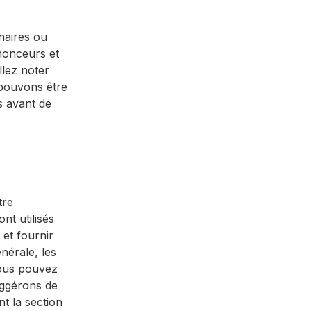
enaires ou
nonceurs et
llez noter
 pouvons être
s avant de
tre
nt utilisés
 et fournir
nérale, les
vous pouvez
uggérons de
t la section