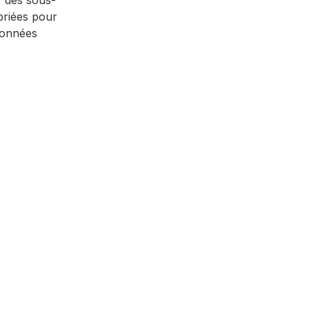
r des sous-
opriées pour
 données