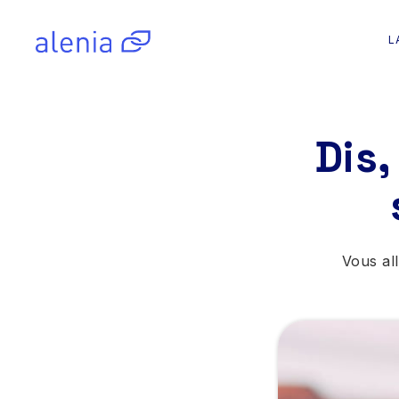
L
Dis,
Vous al