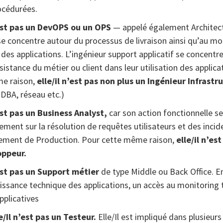
océdurées.
’est pas un DevOPS ou un OPS
— appelé également Architect
se concentre autour du processus de livraison ainsi qu’au mo
des applications. L’ingénieur support applicatif se concentr
ssistance du métier ou client dans leur utilisation des applica
e raison,
elle/il n’est pas non plus un Ingénieur Infrastr
DBA, réseau etc.)
’est pas un Business Analyst,
car son action fonctionnelle s
ement sur la résolution de requêtes utilisateurs et des incid
nement de Production. Pour cette même raison,
elle/il n’es
oppeur.
’est pas un Support métier
de type Middle ou Back Office. En 
issance technique des applications, un accès au monitoring 
pplicatives
e/Il n’est pas un Testeur.
Elle/Il est impliqué dans plusieur