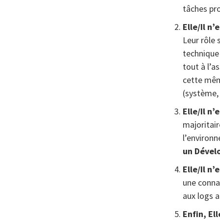
tâches pr
Elle/Il n
Leur rôle 
technique 
tout à l’a
cette mêm
(système, 
Elle/Il n
majoritair
l’environ
un Dével
Elle/Il n
une conna
aux logs a
Enfin, Ell