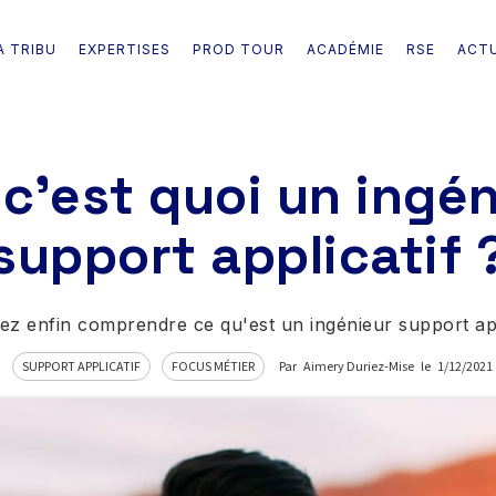
A TRIBU
EXPERTISES
PROD TOUR
ACADÉMIE
RSE
ACT
 c'est quoi un ingé
support applicatif 
lez enfin comprendre ce qu'est un ingénieur support appl
SUPPORT APPLICATIF
FOCUS MÉTIER
Par
Aimery Duriez-Mise
le
1/12/2021