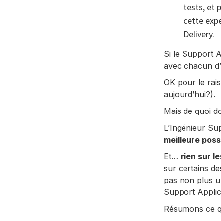
tests, et 
cette expe
Delivery.
Si le Support Ap
avec chacun d’
OK pour le rai
aujourd’hui?).
Mais de quoi do
L’Ingénieur Sup
meilleure poss
Et…
rien sur l
sur certains de
pas non plus un
Support Applicat
Résumons ce q