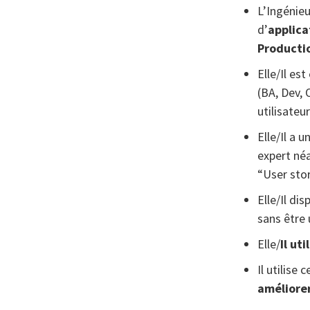
L’Ingénieu
d’
applica
Producti
Elle/Il est
(BA, Dev, 
utilisateu
Elle/Il a 
expert né
“User stor
Elle/Il d
sans être 
Elle/
Il uti
Il utilise 
améliorer