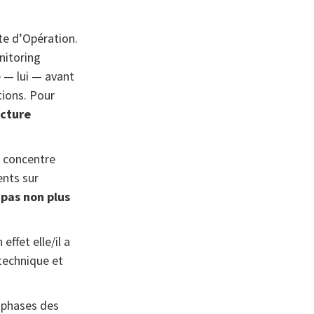
e d’Opération.
nitoring
e — lui — avant
tions. Pour
ucture
e concentre
ents sur
t pas non plus
effet elle/il a
technique et
s phases des