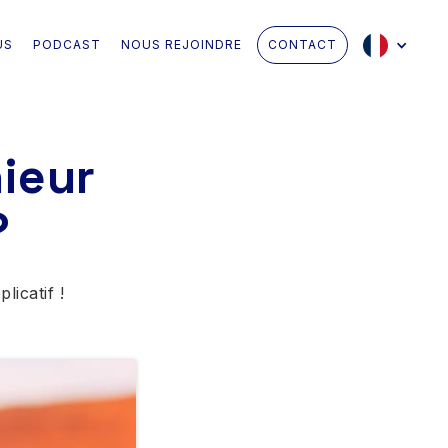
US
PODCAST
NOUS REJOINDRE
CONTACT
nieur
?
icatif !