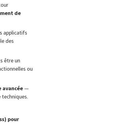
tour
ement de
 applicatifs
le des
s être un
nctionnelles ou
e avancée
—
e techniques.
ss) pour