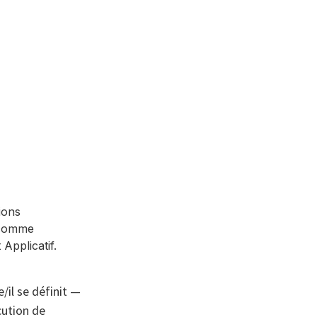
tions
t comme
 Applicatif.
le/il se définit —
cution de