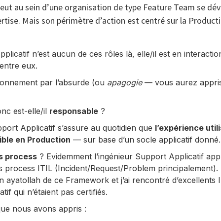
peut au sein d’une organisation de type Feature Team se dév
rtise. Mais son périmètre d’action est centré sur la Producti
plicatif n’est aucun de ces rôles là, elle/il est en interacti
entre eux.
sonnement par l’absurde (ou
apagogie
— vous aurez appri
nc est-elle/il
responsable
?
port Applicatif s’assure au quotidien que
l’expérience utili
ible en Production
— sur base d’un socle applicatif donné.
es process
? Evidemment l’ingénieur Support Applicatif app
s process ITIL (Incident/Request/Problem principalement). 
 ayatollah de ce Framework et j’ai rencontré d’excellents 
if qui n’étaient pas certifiés.
ue nous avons appris :