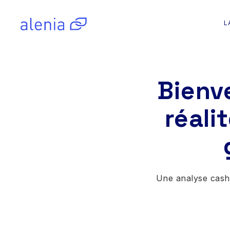
L
Bienve
réali
Une analyse cash d