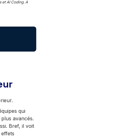
 et AI Coding. A
eur
rieur.
équipes qui
s plus avancés.
i. Bref, il voit
 effets