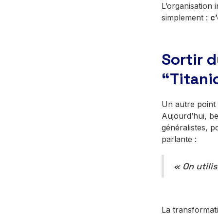
L’organisation 
simplement :
c’
Sortir 
“Titanic
Un autre point 
Aujourd’hui, b
généralistes, p
parlante :
« On utili
La transformati