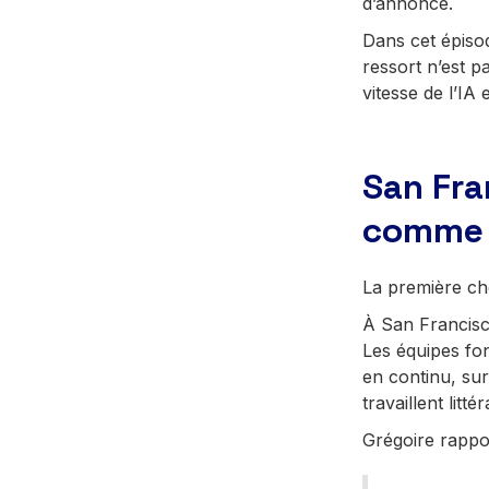
d’annonce.
Dans cet épis
ressort n’est p
vitesse de l’IA
San Fra
comme 
La première cho
À San Francisco
Les équipes fo
en continu, sur
travaillent litté
Grégoire rappo