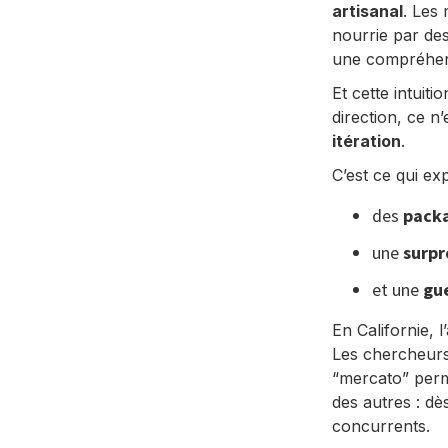
artisanal
. Les 
nourrie par des
une compréhens
Et cette intuit
direction, ce n’
itération
.
C’est ce qui exp
des
packa
une
surpr
et une
gu
En Californie,
Les chercheurs
“mercato” perm
des autres : dè
concurrents.