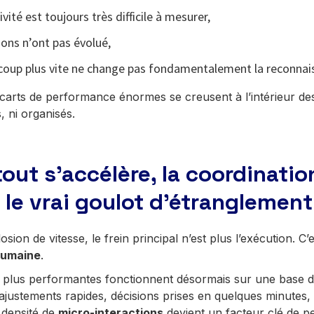
ivité est toujours très difficile à mesurer,
tions n’ont pas évolué,
ucoup plus vite ne change pas fondamentalement la reconnai
écarts de performance énormes se creusent à l’intérieur de
 ni organisés.
out s’accélère, la coordinatio
 le vrai goulot d’étranglement
sion de vitesse, le frein principal n’est plus l’exécution. C’e
humaine
.
s plus performantes fonctionnent désormais sur une base d’
ajustements rapides, décisions prises en quelques minutes
 densité de
micro-interactions
devient un facteur clé de 