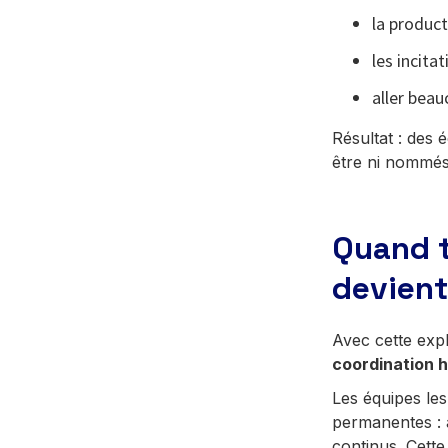
la product
les incita
aller bea
Résultat : des 
être ni nommés,
Quand t
devient
Avec cette explo
coordination 
Les équipes le
permanentes : 
continus. Cette