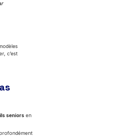
ar
 modèles
r, c’est
pas
ls seniors
en
te profondément