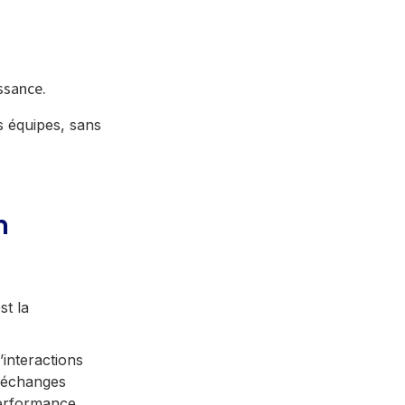
ssance.
s équipes, sans
n
st la
interactions
, échanges
performance.