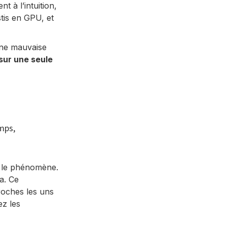
t à l’intuition,
tis en GPU, et
une mauvaise
 sur une seule
mps,
e le phénomène.
a. Ce
roches les uns
ez les