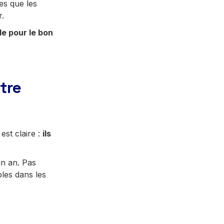
es que les
r.
le pour le bon
tre
est claire :
ils
un an. Pas
bles dans les