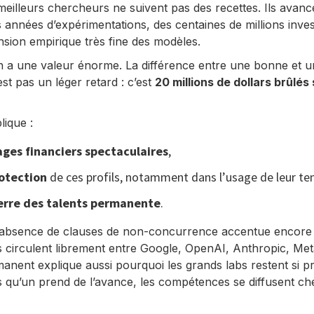
meilleurs chercheurs ne suivent pas des recettes. Ils avancen
 années d’expérimentations, des centaines de millions inves
ion empirique très fine des modèles.
ion a une valeur énorme. La différence entre une bonne et 
est pas un léger retard : c’est
20 millions de dollars brûlés
lique :
ges financiers spectaculaires
,
otection
de ces profils, notamment dans l’usage de leur te
erre des talents permanente
.
 l’absence de clauses de non-concurrence accentue encor
 circulent librement entre Google, OpenAI, Anthropic, Met
anent explique aussi pourquoi les grands labs restent si p
s qu’un prend de l’avance, les compétences se diffusent ch