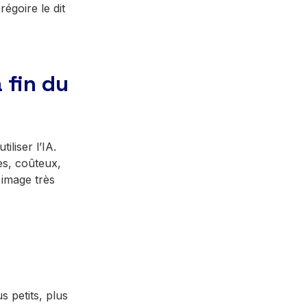
égoire le dit
 fin du
liser l’IA.
es, coûteux,
 image très
s petits, plus