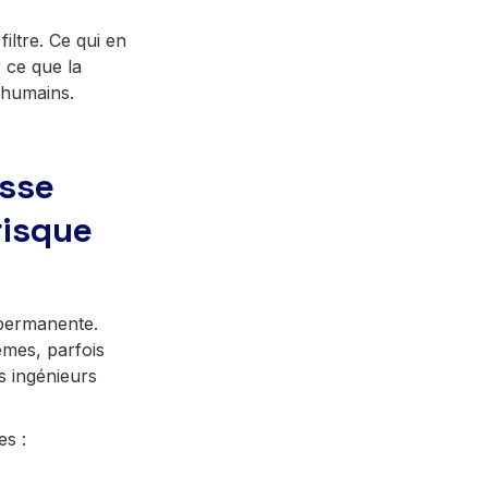
iltre. Ce qui en
 ce que la
x humains.
esse
isque
 permanente.
êmes, parfois
s ingénieurs
s :