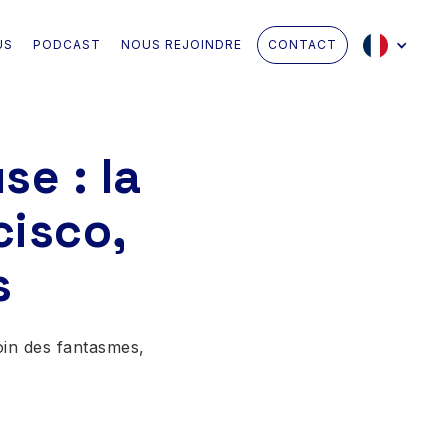
US
PODCAST
NOUS REJOINDRE
CONTACT
se : la
cisco,
s
loin des fantasmes,