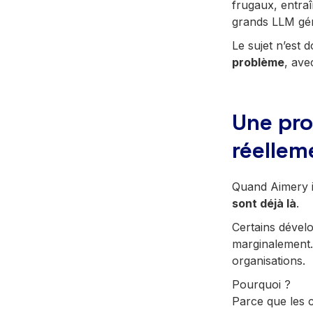
frugaux, entraî
grands LLM gén
Le sujet n’est 
problème
, ave
Une pro
réellem
Quand Aimery in
sont déjà là
.
Certains dével
marginalement. 
organisations.
Pourquoi ?
Parce que les c