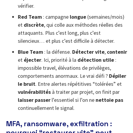
vérifier.
Red Team
: campagne
longue
(semaines/mois)
et
discrète
, qui colle aux méthodes réelles des
attaquants. Plus c’est long, plus c’est
silencieux… et plus c’est difficile à détecter.
Blue Team
: la défense.
Détecter vite
,
contenir
et
éjecter
. Ici, priorité à la
détection utile
:
impossible travel, élévations de privilèges,
comportements anormaux. Le vrai défi ?
Dépiler
le bruit
. Entre alertes répétitives “tolérées” et
vulnérabilités
à traiter par projet, on finit par
laisser passer
l’essentiel si l’on ne
nettoie pas
continuellement le signal.
MFA, ransomware, exfiltration :
pourquoi “restaurer vite” peut