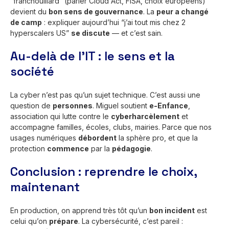
“franchouillard” (parler Cloud Act, FISA, choix européens)
devient du
bon sens de gouvernance
. La
peur a changé
de camp
: expliquer aujourd’hui “j’ai tout mis chez 2
hyperscalers US”
se discute
— et c’est sain.
Au-delà de l’IT : le sens et la
société
La cyber n’est pas qu’un sujet technique. C’est aussi une
question de
personnes
. Miguel soutient
e-Enfance
,
association qui lutte contre le
cyberharcèlement
et
accompagne familles, écoles, clubs, mairies. Parce que nos
usages numériques
débordent
la sphère pro, et que la
protection
commence
par la
pédagogie
.
Conclusion : reprendre le choix,
maintenant
En production, on apprend très tôt qu’un
bon incident
est
celui qu’on
prépare
. La cybersécurité, c’est pareil :