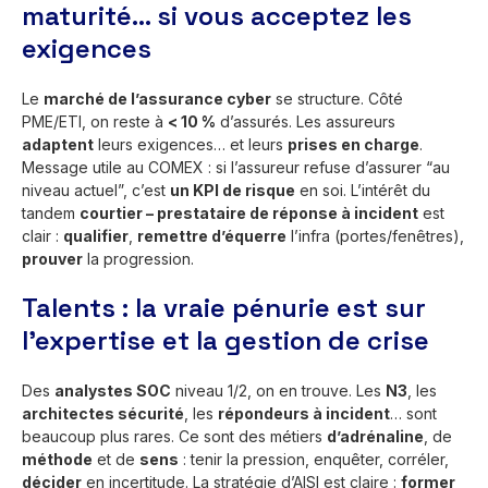
maturité… si vous acceptez les
exigences
Le
marché de l’assurance cyber
se structure. Côté
PME/ETI, on reste à
< 10 %
d’assurés. Les assureurs
adaptent
leurs exigences… et leurs
prises en charge
.
Message utile au COMEX : si l’assureur refuse d’assurer “au
niveau actuel”, c’est
un KPI de risque
en soi. L’intérêt du
tandem
courtier – prestataire de réponse à incident
est
clair :
qualifier
,
remettre d’équerre
l’infra (portes/fenêtres),
prouver
la progression.
Talents : la vraie pénurie est sur
l’expertise et la gestion de crise
Des
analystes SOC
niveau 1/2, on en trouve. Les
N3
, les
architectes sécurité
, les
répondeurs à incident
… sont
beaucoup plus rares. Ce sont des métiers
d’adrénaline
, de
méthode
et de
sens
: tenir la pression, enquêter, corréler,
décider
en incertitude. La stratégie d’AISI est claire :
former