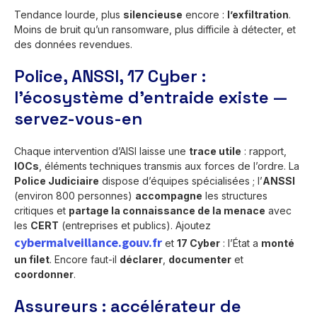
Tendance lourde, plus
silencieuse
encore :
l’exfiltration
.
Moins de bruit qu’un ransomware, plus difficile à détecter, et
des données revendues.
Police, ANSSI, 17 Cyber :
l’écosystème d’entraide existe —
servez-vous-en
Chaque intervention d’AISI laisse une
trace utile
: rapport,
IOCs
, éléments techniques transmis aux forces de l’ordre. La
Police Judiciaire
dispose d’équipes spécialisées ; l’
ANSSI
(environ 800 personnes)
accompagne
les structures
critiques et
partage la connaissance de la menace
avec
les
CERT
(entreprises et publics). Ajoutez
cybermalveillance.gouv.fr
et
17 Cyber
: l’État a
monté
un filet
. Encore faut-il
déclarer
,
documenter
et
coordonner
.
Assureurs : accélérateur de